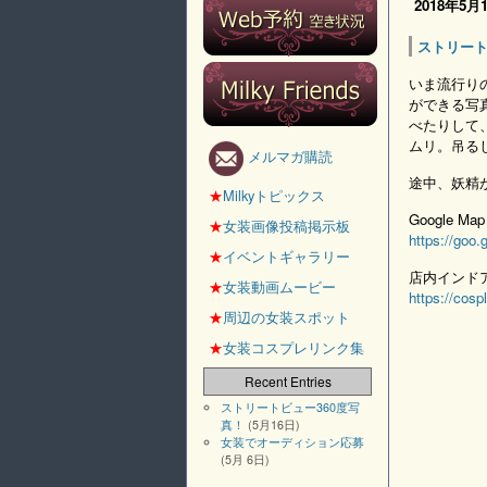
2018年5月
ストリート
いま流行り
ができる写
べたりして
ムリ。吊る
メルマガ購読
途中、妖精
★
Milkyトピックス
Google 
★
女装画像投稿掲示板
https://go
★
イベントギャラリー
店内インド
★
女装動画ムービー
https://cospl
★
周辺の女装スポット
★
女装コスプレリンク集
Recent Entries
ストリートビュー360度写
真！
(5月16日)
女装でオーディション応募
(5月 6日)