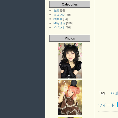
Categories
女装
[95]
コスプレ
[59]
秋葉原
[34]
Milky情報
[138]
イベント
[46]
Photos
Tag:
360
ツイート