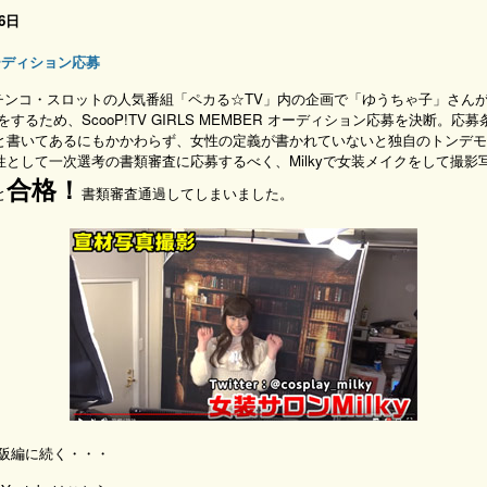
 6日
ーディション応募
beパチンコ・スロットの人気番組「ペカる☆TV」内の企画で「ゆうちゃ子」さんが
籍をするため、ScooP!TV GIRLS MEMBER オーディション応募を決断。応募
と書いてあるにもかかわらず、女性の定義が書かれていないと独自のトンデモ
性として一次選考の書類審査に応募するべく、Milkyで女装メイクをして撮影
合格！
と
書類審査通過してしまいました。
大阪編に続く・・・