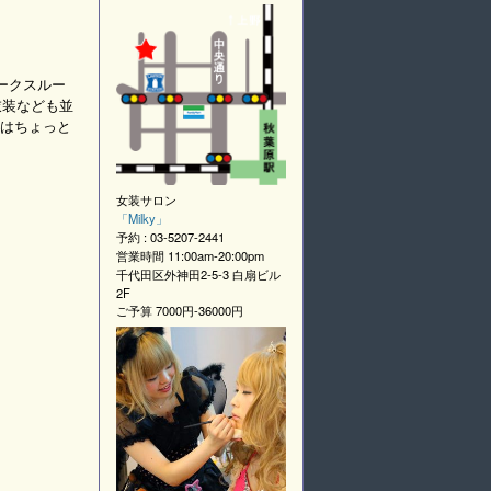
ークスルー
衣装なども並
はちょっと
女装サロン
「
Milky
」
予約 :
03-5207-2441
営業時間
11:00am-20:00pm
千代田区外神田2-5-3 白扇ビル
2F
ご予算
7000円-36000円