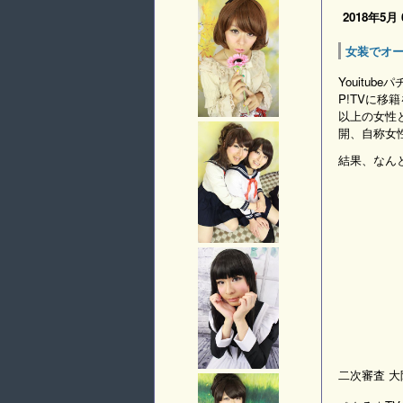
2018年5月
女装でオ
Youitu
P!TVに移
以上の女性
開、自称女
結果、なん
二次審査 