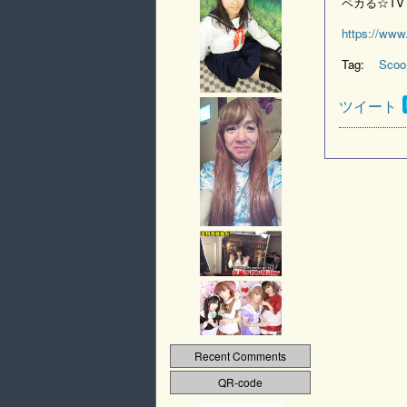
ペカる☆TV 
https://ww
Tag:
Scoo
ツイート
Recent Comments
QR-code