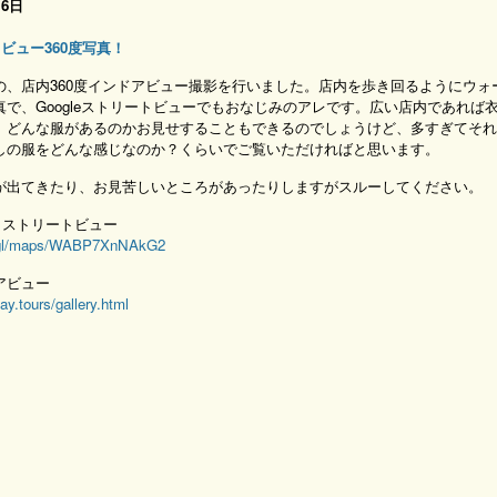
16日
ビュー360度写真！
の、店内360度インドアビュー撮影を行いました。店内を歩き回るようにウォ
真で、Googleストリートビューでもおなじみのアレです。広い店内であれば
、どんな服があるのかお見せすることもできるのでしょうけど、多すぎてそれ
しの服をどんな感じなのか？くらいでご覧いただければと思います。
が出てきたり、お見苦しいところがあったりしますがスルーしてください。
Map ストリートビュー
o.gl/maps/WABP7XnNAkG2
アビュー
ay.tours/gallery.html