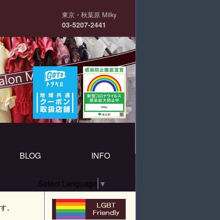
東京・秋葉原 Milky
03-5207-2441
BLOG
INFO
Select Language
▼
です。