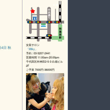
女装サロン
4日 秋
「
Milky
」
予約 :
03-5207-2441
営業時間
11:00am-20:00pm
千代田区外神田2-5-3 白扇ビル
2F
ご予算
7000円-36000円