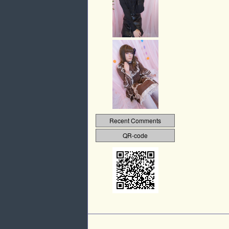
Recent Comments
QR-code