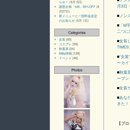
らせ！
(9月 5日)
月3日
謝恩企画「toB」50%OFF
(8
月27日)
■
ノン
新メニューと一部料金改定
のお知らせ
(5月 1日)
■
「M
二つに
Categories
女装
[95]
■
女装し
コスプレ
[59]
TIME
秋葉原
[34]
Milky情報
[138]
■
”女
イベント
[46]
ーカイ
Photos
■
秋葉
ープン
■
女装
■
あな
きた！
【ブロ