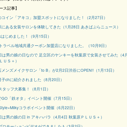
ース記事】
のコイン「アキコ」加盟スポットになりました！（2月27日）
原にある女装サロンを体験してきた（1月28日 あきばぶらニュース）
Tokはじめました！（9月15日）
Toトラベル地域共通クーポン加盟店になりました。（10月9日）
4日は男の娘の日なので 足立区のヤンキーを秋葉原で女装させてみた（4月
ＬＵＳ＋）
メンズメイクサロン「to B」が2月2日渋谷にOPEN!!（1月13日）
男子chに紹介されました（8月20日）
kyスタッフ大募集！（8月1日）
でGO「鉄オタ」イベント開催（7月15日）
f-Style×Milkyコラボイベント開催（6月22日）
日は男の娘の日 in アキハバラ（4月4日 秋葉原ＰＬＵＳ＋）
kyプロモーションビデオができました♪（3月2日）