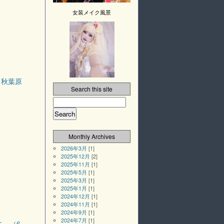
女装メイク風景
日 秋葉原
Search this site
Monthly Archives
2026年3月
[1]
2025年12月
[2]
2025年11月
[1]
2025年5月
[1]
2025年3月
[1]
2025年1月
[1]
2024年12月
[1]
2024年11月
[1]
2024年9月
[1]
2024年7月
[1]
…（6