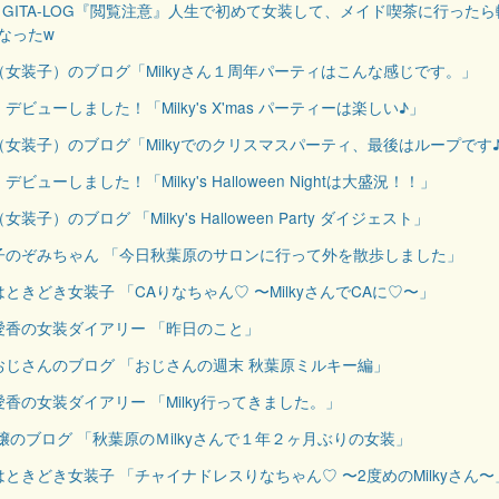
GITA-LOG『閲覧注意』人生で初めて女装して、メイド喫茶に行った
なったw
（女装子）のブログ「Milkyさん１周年パーティはこんな感じです。」
デビューしました！「Milky's X'mas パーティーは楽しい♪」
（女装子）のブログ「Milkyでのクリスマスパーティ、最後はループです
デビューしました！「Milky's Halloween Nightは大盛況！！」
女装子）のブログ 「Milky's Halloween Party ダイジェスト」
子のぞみちゃん 「今日秋葉原のサロンに行って外を散歩しました」
ときどき女装子 「CAりなちゃん♡ 〜MilkyさんでCAに♡〜」
愛香の女装ダイアリー 「昨日のこと」
おじさんのブログ 「おじさんの週末 秋葉原ミルキー編」
香の女装ダイアリー 「Milky行ってきました。」
嬢のブログ 「秋葉原のＭilkyさんで１年２ヶ月ぶりの女装」
はときどき女装子 「チャイナドレスりなちゃん♡ 〜2度めのMilkyさん〜