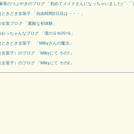
Ｆ麻美のつぶやきのブログ 「初めてメイドさんになっちゃいました(⌒‐⌒
はときどき女装子 「自由時間2日目は・・・」
の女装ブログ 「素敵な初体験」
のおっちゃんなブログ 「僕のＧＷ2016」
ときどき女装子 「Milkyさんの魔法」
女装子）のブログ 「Milkyにて その1」
女装子）のブログ 「Milkyにて その2」