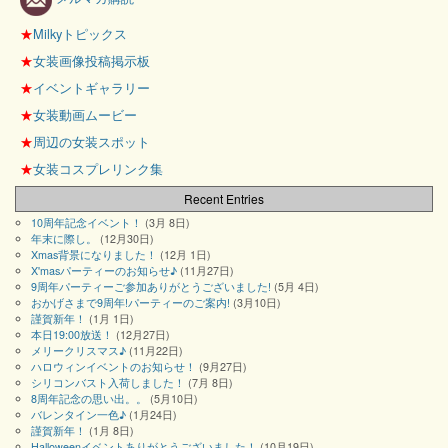
★
Milkyトピックス
★
女装画像投稿掲示板
★
イベントギャラリー
★
女装動画ムービー
★
周辺の女装スポット
★
女装コスプレリンク集
Recent Entries
10周年記念イベント！
(3月 8日)
年末に際し。
(12月30日)
Xmas背景になりました！
(12月 1日)
X'masパーティーのお知らせ♪
(11月27日)
9周年パーティーご参加ありがとうございました!
(5月 4日)
おかげさまで9周年!パーティーのご案内!
(3月10日)
謹賀新年！
(1月 1日)
本日19:00放送！
(12月27日)
メリークリスマス♪
(11月22日)
ハロウィンイベントのお知らせ！
(9月27日)
シリコンバスト入荷しました！
(7月 8日)
8周年記念の思い出。。
(5月10日)
バレンタイン一色♪
(1月24日)
謹賀新年！
(1月 8日)
Halloweenイベントありがとうございました！
(10月19日)