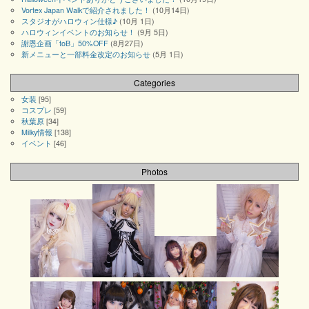
Vortex Japan Walkで紹介されました！
(10月14日)
スタジオがハロウィン仕様♪
(10月 1日)
ハロウィンイベントのお知らせ！
(9月 5日)
謝恩企画「toB」50%OFF
(8月27日)
新メニューと一部料金改定のお知らせ
(5月 1日)
Categories
女装
[95]
コスプレ
[59]
秋葉原
[34]
Milky情報
[138]
イベント
[46]
Photos