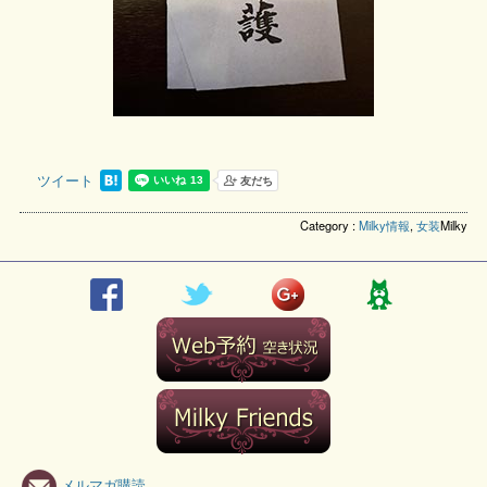
ツイート
Category :
Milky情報
,
女装
Milky
メルマガ購読