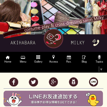
Gallery
Access
Topics
Home
Menu
Rsv.
Blog
Select Language
▼