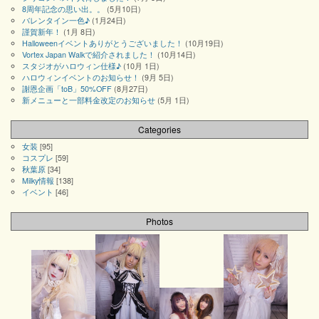
8周年記念の思い出。。
(5月10日)
バレンタイン一色♪
(1月24日)
謹賀新年！
(1月 8日)
Halloweenイベントありがとうございました！
(10月19日)
Vortex Japan Walkで紹介されました！
(10月14日)
スタジオがハロウィン仕様♪
(10月 1日)
ハロウィンイベントのお知らせ！
(9月 5日)
謝恩企画「toB」50%OFF
(8月27日)
新メニューと一部料金改定のお知らせ
(5月 1日)
Categories
女装
[95]
コスプレ
[59]
秋葉原
[34]
Milky情報
[138]
イベント
[46]
Photos