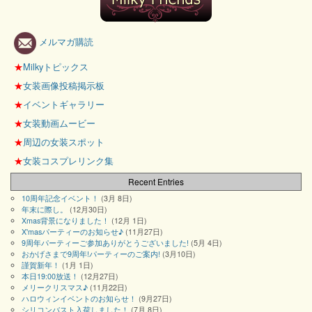
メルマガ購読
★
Milkyトピックス
★
女装画像投稿掲示板
★
イベントギャラリー
★
女装動画ムービー
★
周辺の女装スポット
★
女装コスプレリンク集
Recent Entries
10周年記念イベント！
(3月 8日)
年末に際し。
(12月30日)
Xmas背景になりました！
(12月 1日)
X'masパーティーのお知らせ♪
(11月27日)
9周年パーティーご参加ありがとうございました!
(5月 4日)
おかげさまで9周年!パーティーのご案内!
(3月10日)
謹賀新年！
(1月 1日)
本日19:00放送！
(12月27日)
メリークリスマス♪
(11月22日)
ハロウィンイベントのお知らせ！
(9月27日)
シリコンバスト入荷しました！
(7月 8日)