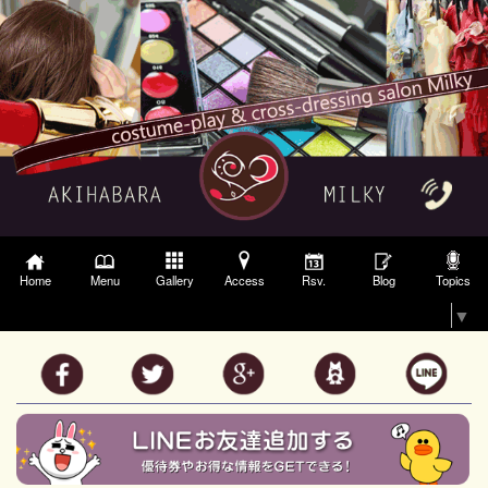
Gallery
Access
Topics
Home
Menu
Rsv.
Blog
Select Language
▼