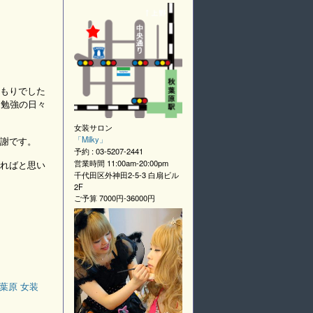
もりでした
と勉強の日々
女装サロン
「
Milky
」
謝です。
予約 :
03-5207-2441
営業時間
11:00am-20:00pm
ればと思い
千代田区外神田2-5-3 白扇ビル
2F
ご予算
7000円-36000円
葉原 女装