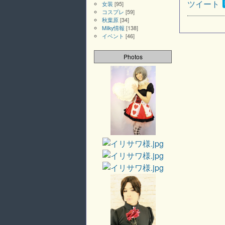
ツイート
女装
[95]
コスプレ
[59]
秋葉原
[34]
Milky情報
[138]
イベント
[46]
Photos