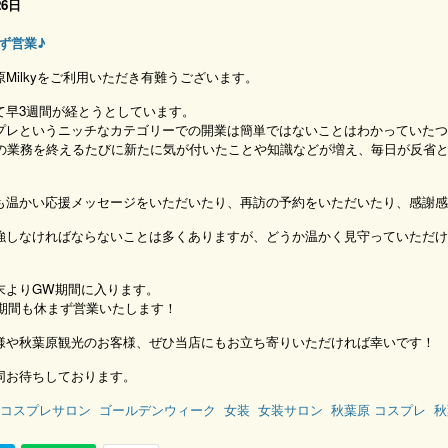
26日
ず営業♪
Milkyをご利用いただき有難うございます。
て早3週間が経とうとしています。
プレというニッチなカテゴリーでの開業は簡単ではないことはわかっていたつ
日の業務を終えるたびに新たに気が付いたことや知識などが増え、毎日が反省
も温かい応援メッセージをいただいたり、再訪の予約をいただいたり、感謝感
強しなければならないことは多くありますが、どうか温かく見守っていただけ
末よりGW期間に入ります。
GW期間も休まず営業いたします！
様や秋葉原観光のお客様、ぜひ当店にもお立ち寄りいただければ幸いです！
同お待ちしております。
コスプレサロン
ゴールデンウィーク
女装
女装サロン
秋葉原 コスプレ
秋