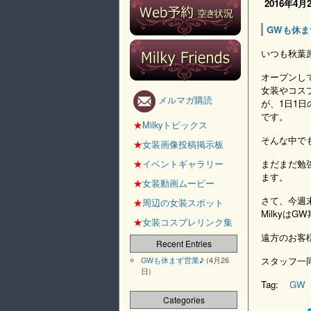
2016年4月
GWも休ま
いつも秋葉原
オープンし
女装やコス
メルマガ購読
が、1日1
です。
★
Milkyトピックス
そんな中で
★
女装画像投稿掲示板
★
イベントギャラリー
まだまだ勉
ます。
★
女装動画ムービー
さて、今週
★
周辺の女装スポット
Milkyは
★
女装コスプレリンク集
遠方のお客
Recent Entries
スタッフ一
GWも休まず営業♪
(4月26
日)
Tag:
GW
Categories