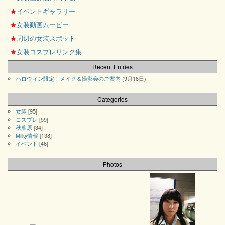
★
イベントギャラリー
★
女装動画ムービー
★
周辺の女装スポット
★
女装コスプレリンク集
Recent Entries
ハロウィン限定！メイク＆撮影会のご案内
(9月18日)
Categories
女装
[95]
コスプレ
[59]
秋葉原
[34]
Milky情報
[138]
イベント
[46]
Photos