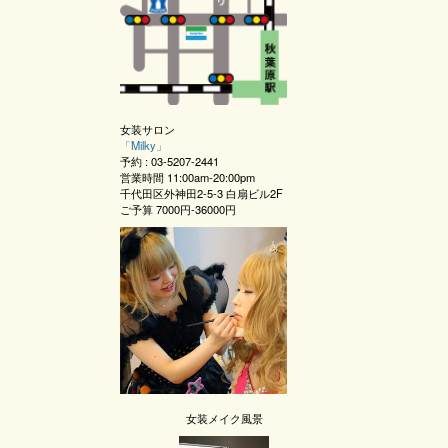
女装サロン
「
Milky
」
予約 :
03-5207-2441
営業時間
11:00am-20:00pm
千代田区外神田2-5-3 白扇ビル2F
ご予算
7000円-36000円
女装メイク風景