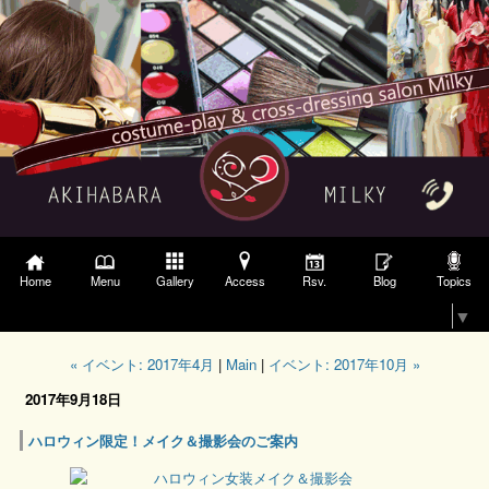
Gallery
Access
Topics
Home
Menu
Rsv.
Blog
Select Language
▼
« イベント: 2017年4月
|
Main
|
イベント: 2017年10月 »
2017年9月18日
ハロウィン限定！メイク＆撮影会のご案内