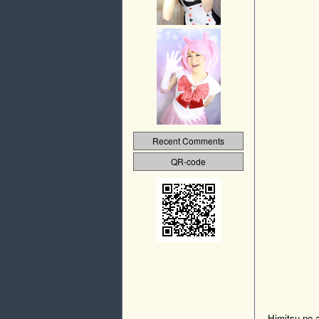
Recent Comments
QR-code
Himitsu no a