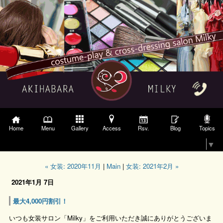
Gallery
Access
Topics
Home
Menu
Rsv.
Blog
Select Language
▼
« 女装: 2020年11月
|
Main
|
女装: 2021年2月 »
2021年1月 7日
最大4,000円割引！
いつも女装サロン「Milky」をご利用いただき誠にありがとうございま