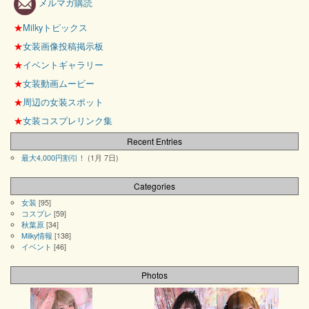
メルマガ購読
★
Milkyトピックス
★
女装画像投稿掲示板
★
イベントギャラリー
★
女装動画ムービー
★
周辺の女装スポット
★
女装コスプレリンク集
Recent Entries
最大4,000円割引！
(1月 7日)
Categories
女装
[95]
コスプレ
[59]
秋葉原
[34]
Milky情報
[138]
イベント
[46]
Photos