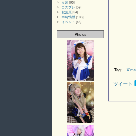
女装
[95]
コスプレ
[59]
秋葉原
[34]
Milky情報
[138]
イベント
[46]
Photos
Tag:
X'm
ツイート