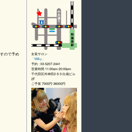
すので予め
女装サロン
「
Milky
」
予約 :
03-5207-2441
営業時間
11:00am-20:00pm
千代田区外神田2-5-3 白扇ビル
2F
ご予算
7000円-36000円