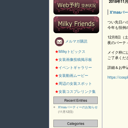
2018年11
X'mas
つい先日ハ
今年も恒例
12月8日
メルマガ購読
夜のパーテ
★
Milkyトピックス
メイク枠に
ご了承くだ
★
女装画像投稿掲示板
★
イベントギャラリー
詳細＆お申
★
女装動画ムービー
https://cosp
★
周辺の女装スポット
★
女装コスプレリンク集
Recent Entries
X'masパーティーのお知らせ
(11月12日)
Categories