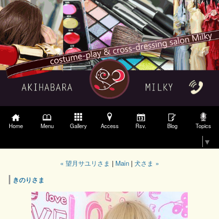
Gallery
Access
Topics
Home
Menu
Rsv.
Blog
Select Language
▼
« 望月サユリさま
|
Main
|
犬さま »
きのりさま