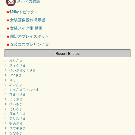
メルマガ購読
★
Milkyトピックス
★
女装画像投稿掲示板
★
女装メイク術 動画
★
周辺のプレイスポット
★
女装コスプレリンク集
Recent Entries
ゆりさま
フィグさま
ゆいさまくぅさま
Reoさま
りく
めいさま
カイさまフィルさま
ひまりさま
ようさま
ゆいさま
そらさま
りゅうさま
アリスさま
明美さま
ユウキさま
ななさま