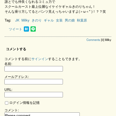
誰とでも仲良くなれるコミュ力で
スクールカースト最上位層なイケイケギャルきのりちゃん！
そんな座り方してるとパンツ見えっちゃいますよ(＞ω＜* )！？？笑
Tag:
JK
Milky
きのり
ギャル
女装
男の娘
秋葉原
ツイート
Comments
[0]
Milky
コメントする
コメントする前に
サインイン
することもできます。
名前:
メールアドレス:
URL:
ログイン情報を記憶
コメント: