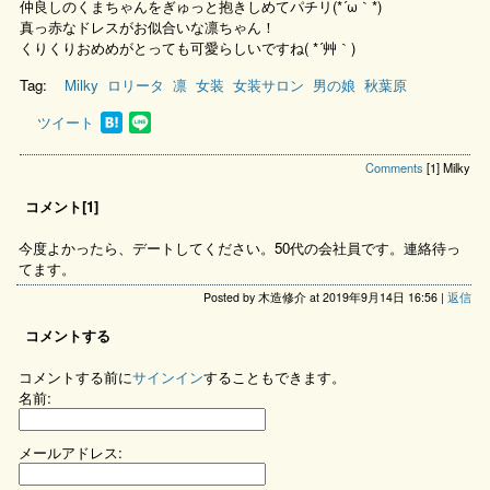
仲良しのくまちゃんをぎゅっと抱きしめてパチリ(*´ω｀*)
真っ赤なドレスがお似合いな凛ちゃん！
くりくりおめめがとっても可愛らしいですね( *´艸｀)
Tag:
Milky
ロリータ
凛
女装
女装サロン
男の娘
秋葉原
ツイート
Comments
[1]
Milky
コメント[1]
今度よかったら、デートしてください。50代の会社員です。連絡待っ
てます。
Posted by 木造修介 at 2019年9月14日 16:56 |
返信
コメントする
コメントする前に
サインイン
することもできます。
名前:
メールアドレス: