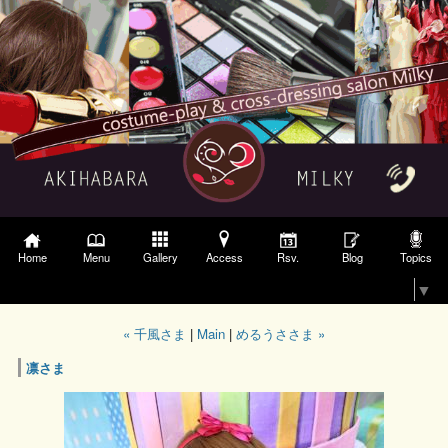
Gallery
Access
Topics
Home
Menu
Rsv.
Blog
Select Language
▼
« 千風さま
|
Main
|
めるうささま »
凛さま