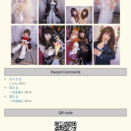
Recent Comments
カナさま
└
かな
05/01
澪さま
└
木造修介
09/19
凛さま
└
木造修介
09/14
QR-code