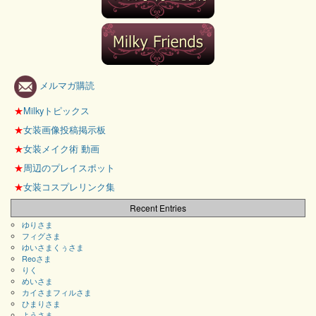
メルマガ購読
★
Milkyトピックス
★
女装画像投稿掲示板
★
女装メイク術 動画
★
周辺のプレイスポット
★
女装コスプレリンク集
Recent Entries
ゆりさま
フィグさま
ゆいさまくぅさま
Reoさま
りく
めいさま
カイさまフィルさま
ひまりさま
ようさま