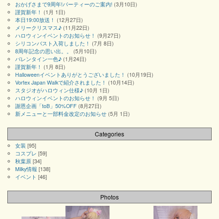
おかげさまで9周年!パーティーのご案内!
(3月10日)
謹賀新年！
(1月 1日)
本日19:00放送！
(12月27日)
メリークリスマス♪
(11月22日)
ハロウィンイベントのお知らせ！
(9月27日)
シリコンバスト入荷しました！
(7月 8日)
8周年記念の思い出。。
(5月10日)
バレンタイン一色♪
(1月24日)
謹賀新年！
(1月 8日)
Halloweenイベントありがとうございました！
(10月19日)
Vortex Japan Walkで紹介されました！
(10月14日)
スタジオがハロウィン仕様♪
(10月 1日)
ハロウィンイベントのお知らせ！
(9月 5日)
謝恩企画「toB」50%OFF
(8月27日)
新メニューと一部料金改定のお知らせ
(5月 1日)
Categories
女装
[95]
コスプレ
[59]
秋葉原
[34]
Milky情報
[138]
イベント
[46]
Photos