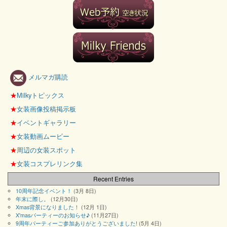
メルマガ購読
★
Milkyトピックス
★
女装画像投稿掲示板
★
イベントギャラリー
★
女装動画ムービー
★
周辺の女装スポット
★
女装コスプレリンク集
Recent Entries
10周年記念イベント！
(3月 8日)
年末に際し。
(12月30日)
Xmas背景になりました！
(12月 1日)
X'masパーティーのお知らせ♪
(11月27日)
9周年パーティーご参加ありがとうございました!
(5月 4日)