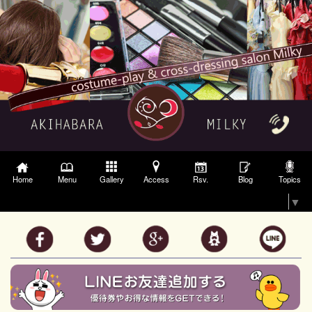
Gallery
Access
Topics
Home
Menu
Rsv.
Blog
Select Language
▼