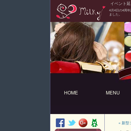
イベント延
4月4日の4周
ました。
HOME
MENU
« 新