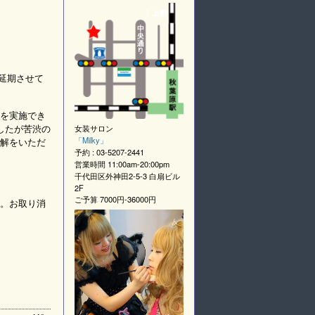
に延期させて
を実施でき
したが苦渋の
女装サロン
「
Milky
」
解をいただ
予約 :
03-5207-2441
営業時間
11:00am-20:00pm
千代田区外神田2-5-3 白扇ビル
2F
ご予算
7000円-36000円
。お取り消