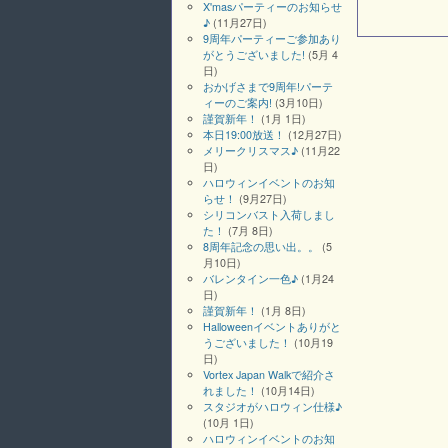
X'masパーティーのお知らせ
♪
(11月27日)
9周年パーティーご参加あり
がとうございました!
(5月 4
日)
おかげさまで9周年!パーテ
ィーのご案内!
(3月10日)
謹賀新年！
(1月 1日)
本日19:00放送！
(12月27日)
メリークリスマス♪
(11月22
日)
ハロウィンイベントのお知
らせ！
(9月27日)
シリコンバスト入荷しまし
た！
(7月 8日)
8周年記念の思い出。。
(5
月10日)
バレンタイン一色♪
(1月24
日)
謹賀新年！
(1月 8日)
Halloweenイベントありがと
うございました！
(10月19
日)
Vortex Japan Walkで紹介さ
れました！
(10月14日)
スタジオがハロウィン仕様♪
(10月 1日)
ハロウィンイベントのお知