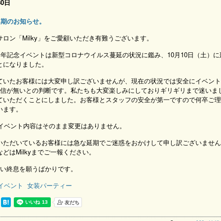
30日
延期のお知らせ。
ロン「Milky」をご愛顧いただき有難うございます。
4周年記念イベントは新型コロナウイルス蔓延の状況に鑑み、10月10日（土）
とになりました。
ていたお客様には大変申し訳ございませんが、現在の状況では安全にイベント
の自信が無いとの判断です。私たちも大変楽しみにしておりギリギリまで迷いま
ていただくことにしました。お客様とスタッフの安全が第一ですので何卒ご理
います。
日のイベント内容はそのまま変更はありません。
いただいているお客様には急な延期でご迷惑をおかけして申し訳ございません
どはMilkyまでご一報ください。
早い終息を願うばかりです。
イベント
女装パーティー