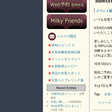
2020年3月
イベント
いつも女装サ
4月4日の
いただくこ
メルマガ購読
楽しみにし
★
Milkyトピックス
る100%
決断をさせ
★
女装画像投稿掲示板
ければと思
★
イベントギャラリー
10月10
★
女装動画ムービー
現在ご予約
★
周辺の女装スポット
しやご変更な
★
女装コスプレリンク集
今は1日も
Recent Entries
Tag:
女装
10周年記念イベント！
(3月
8日)
年末に際し。
(12月30日)
ツイート
Xmas背景になりました！
(12月 1日)