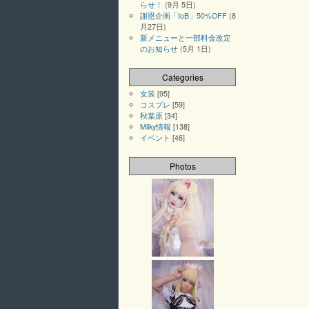
らせ！
(9月 5日)
謝恩企画「toB」50%OFF
(8
月27日)
新メニューと一部料金改定
のお知らせ
(5月 1日)
Categories
女装
[95]
コスプレ
[59]
秋葉原
[34]
Milky情報
[138]
イベント
[46]
Photos