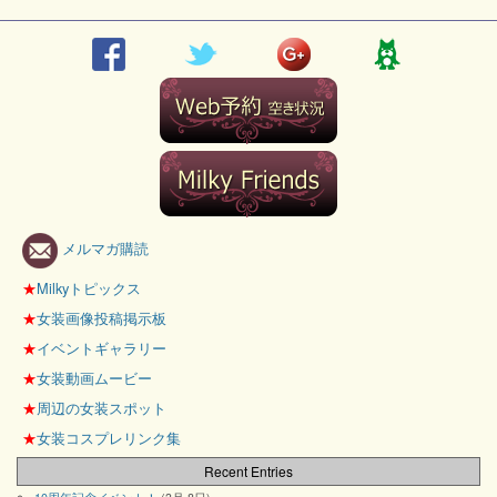
メルマガ購読
★
Milkyトピックス
★
女装画像投稿掲示板
★
イベントギャラリー
★
女装動画ムービー
★
周辺の女装スポット
★
女装コスプレリンク集
Recent Entries