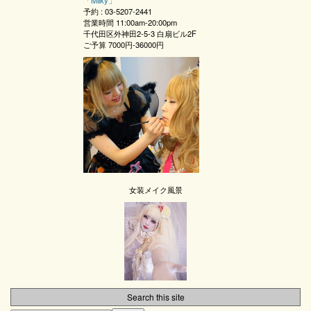
「
Milky
」
予約 :
03-5207-2441
営業時間
11:00am-20:00pm
千代田区外神田2-5-3 白扇ビル2F
ご予算
7000円-36000円
女装メイク風景
Search this site