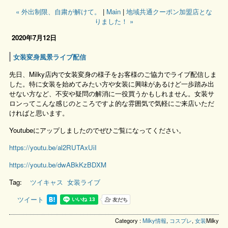
« 外出制限、自粛が解けて。
|
Main
|
地域共通クーポン加盟店とな
りました！ »
2020年7月12日
女装変身風景ライブ配信
先日、Milky店内で女装変身の様子をお客様のご協力でライブ配信しま
した。特に女装を始めてみたい方や女装に興味があるけど一歩踏み出
せない方など、不安や疑問の解消に一役買うかもしれません。女装サ
ロンってこんな感じのところですよ的な雰囲気で気軽にご来店いただ
ければと思います。
Youtubeにアップしましたのでぜひご覧になってください。
https://youtu.be/al2RUTAxUiI
https://youtu.be/dwABkKzBDXM
Tag:
ツイキャス
女装ライブ
ツイート
Category :
Milky情報
,
コスプレ
,
女装
Milky