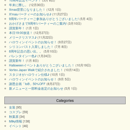
10周年記念イベント！
(3月 8日)
年末に際し。
(12月30日)
Xmas背景になりました！
(12月 1日)
X'masパーティーのお知らせ♪
(11月27日)
9周年パーティーご参加ありがとうございました!
(5月 4日)
おかげさまで9周年!パーティーのご案内!
(3月10日)
謹賀新年！
(1月 1日)
本日19:00放送！
(12月27日)
メリークリスマス♪
(11月22日)
ハロウィンイベントのお知らせ！
(9月27日)
シリコンバスト入荷しました！
(7月 8日)
8周年記念の思い出。。
(5月10日)
バレンタイン一色♪
(1月24日)
謹賀新年！
(1月 8日)
Halloweenイベントありがとうございました！
(10月19日)
Vortex Japan Walkで紹介されました！
(10月14日)
スタジオがハロウィン仕様♪
(10月 1日)
ハロウィンイベントのお知らせ！
(9月 5日)
謝恩企画「toB」50%OFF
(8月27日)
新メニューと一部料金改定のお知らせ
(5月 1日)
Categories
女装
[95]
コスプレ
[59]
秋葉原
[34]
Milky情報
[138]
イベント
[46]