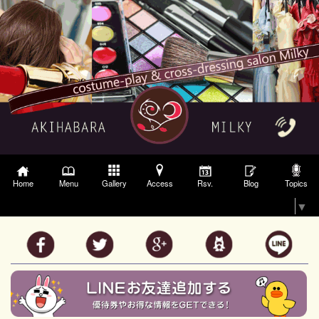
Gallery
Access
Topics
Home
Menu
Rsv.
Blog
Select Language
▼